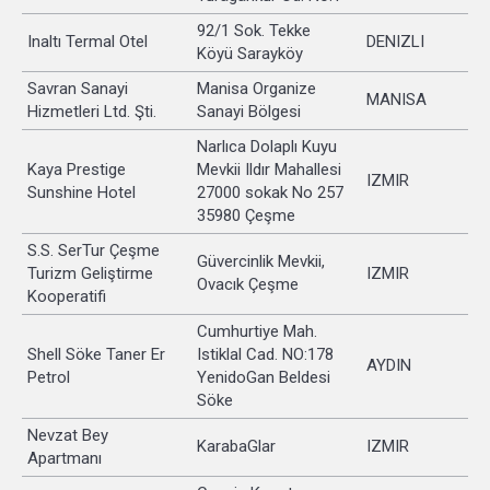
92/1 Sok. Tekke
Inaltı Termal Otel
DENIZLI
Köyü Sarayköy
Savran Sanayi
Manisa Organize
MANISA
Hizmetleri Ltd. Şti.
Sanayi Bölgesi
Narlıca Dolaplı Kuyu
Kaya Prestige
Mevkii Ildır Mahallesi
IZMIR
Sunshine Hotel
27000 sokak No 257
35980 Çeşme
S.S. SerTur Çeşme
Güvercinlik Mevkii,
Turizm Geliştirme
IZMIR
Ovacık Çeşme
Kooperatifi
Cumhurtiye Mah.
Shell Söke Taner Er
Istiklal Cad. NO:178
AYDIN
Petrol
YenidoGan Beldesi
Söke
Nevzat Bey
KarabaGlar
IZMIR
Apartmanı