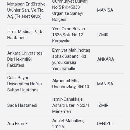
Cumhuriyet Bulvarı
Metalsan Endüstriyel
No:5 PK:45030
Ürünler San. Ve Tic.
MANISA
Organize Sanayi
A.Ş.(Teleset Grup)
Bölgesi
Yeni Girne Bulvarı
Izmir Medical Park
1825 Sok. No:12
IZMIR
Hastanesi
Karşıyaka
Emniyet Mah.Incitaş
Ankara Üniversitesi
sokak.Sabancı Kız
Diş HekimliGi
ANKARA
yurdu karşısı
Fakültesi
Yenimahalle
Celal Bayar
Akmescit Mh.,
Üniversitesi Hafsa
MANISA
Uncubozköy, 45010
Sultan Hastanesi
Izmir-Çanakkale
Sada Hastanesi
Asfaltı Üzeri No:2/1
IZMIR
Menemen
Adalet Mahallesi,
Ata Ekmek
DENIZLI
20125