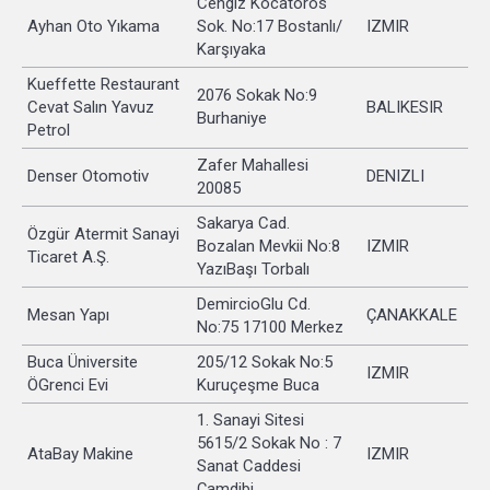
Cengiz Kocatoros
Ayhan Oto Yıkama
Sok. No:17 Bostanlı/
IZMIR
Karşıyaka
Kueffette Restaurant
2076 Sokak No:9
Cevat Salın Yavuz
BALIKESIR
Burhaniye
Petrol
Zafer Mahallesi
Denser Otomotiv
DENIZLI
20085
Sakarya Cad.
Özgür Atermit Sanayi
Bozalan Mevkii No:8
IZMIR
Ticaret A.Ş.
YazıBaşı Torbalı
DemircioGlu Cd.
Mesan Yapı
ÇANAKKALE
No:75 17100 Merkez
Buca Üniversite
205/12 Sokak No:5
IZMIR
ÖGrenci Evi
Kuruçeşme Buca
1. Sanayi Sitesi
5615/2 Sokak No : 7
AtaBay Makine
IZMIR
Sanat Caddesi
Çamdibi