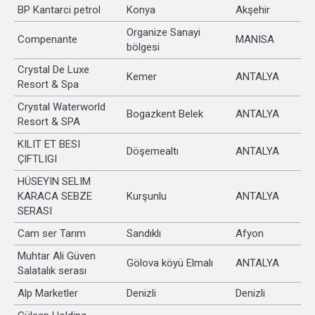
BP Kantarci petrol
Konya
Akşehir
Organize Sanayi
Compenante
MANISA
bölgesi
Crystal De Luxe
Kemer
ANTALYA
Resort & Spa
Crystal Waterworld
Bogazkent Belek
ANTALYA
Resort & SPA
KILIT ET BESI
Döşemealtı
ANTALYA
ÇIFTLIGI
HÜSEYIN SELIM
KARACA SEBZE
Kurşunlu
ANTALYA
SERASI
Cam ser Tarım
Sandıklı
Afyon
Muhtar Ali Güven
Gölova köyü Elmalı
ANTALYA
Salatalık serası
Alp Marketler
Denizli
Denizli