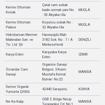
Çatal cam sokak
Kerme Ottoman
kadın azmak yanı No
MUGLA
Konak
: 50 Akyaka-Ula
Kerme Ottoman
Koyuncu sokak No :
MUGLA
Palace
32 Akyaka-Ula
Hidrobarsan Mermer
Hacıeyüplü Mah.
Makinaları San. ve
3182 Sok. No : 7 / A
DENIZLI
Tic. Ltd. Şti
Merkezefendi
Karşıyaka Karya
Karya Evleri
IZMIR
Evleri
Organize Sanayi
Özvardar Cam
Bölgesi. 3.Kısım.
MANISA
Sanayi
Mustafa Kemal
Bulvarı. No:22
Demor Organik
42440 Sarayönü
KONYA
Yumurta ÇiftliGi
OSB 3. Bölge Necip
Ne-Ka Kalıp
MANISA
Turagankur Cd. No:1