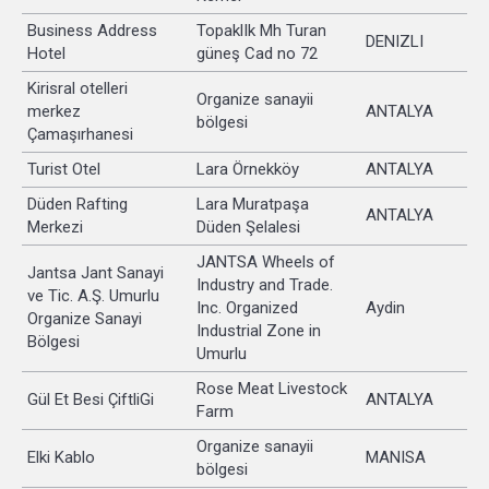
Business Address
TopaklIk Mh Turan
DENIZLI
Hotel
güneş Cad no 72
Kirisral otelleri
Organize sanayii
merkez
ANTALYA
bölgesi
Çamaşırhanesi
Turist Otel
Lara Örnekköy
ANTALYA
Düden Rafting
Lara Muratpaşa
ANTALYA
Merkezi
Düden Şelalesi
JANTSA Wheels of
Jantsa Jant Sanayi
Industry and Trade.
ve Tic. A.Ş. Umurlu
Inc. Organized
Aydin
Organize Sanayi
Industrial Zone in
Bölgesi
Umurlu
Rose Meat Livestock
Gül Et Besi ÇiftliGi
ANTALYA
Farm
Organize sanayii
Elki Kablo
MANISA
bölgesi