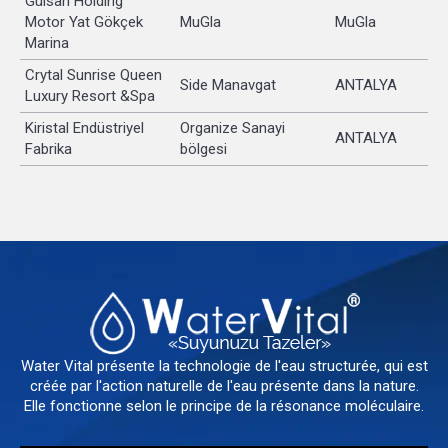
Gülsan Holding
Motor Yat Gökçek
MuGla
MuGla
Marina
Crytal Sunrise Queen
Side Manavgat
ANTALYA
Luxury Resort &Spa
Kiristal Endüstriyel
Organize Sanayi
ANTALYA
Fabrika
bölgesi
Water Vital présente la technologie de l'eau structurée, qui est
créée par l'action naturelle de l'eau présente dans la nature.
Elle fonctionne selon le principe de la résonance moléculaire.