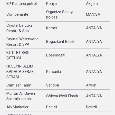
BP Kantarci petrol
Konya
Akşehir
Organize Sanayi
Compenante
MANISA
bölgesi
Crystal De Luxe
Kemer
ANTALYA
Resort & Spa
Crystal Waterworld
Bogazkent Belek
ANTALYA
Resort & SPA
KILIT ET BESI
Döşemealtı
ANTALYA
ÇIFTLIGI
HÜSEYIN SELIM
KARACA SEBZE
Kurşunlu
ANTALYA
SERASI
Cam ser Tarım
Sandıklı
Afyon
Muhtar Ali Güven
Gölova köyü Elmalı
ANTALYA
Salatalık serası
Alp Marketler
Denizli
Denizli