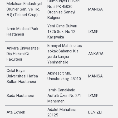
Cumhuriyet Bulvarı
Metalsan Endüstriyel
No:5 PK:45030
Ürünler San. Ve Tic.
MANISA
Organize Sanayi
A.Ş.(Teleset Grup)
Bölgesi
Yeni Girne Bulvarı
Izmir Medical Park
1825 Sok. No:12
IZMIR
Hastanesi
Karşıyaka
Emniyet Mah.Incitaş
Ankara Üniversitesi
sokak.Sabancı Kız
Diş HekimliGi
ANKARA
yurdu karşısı
Fakültesi
Yenimahalle
Celal Bayar
Akmescit Mh.,
Üniversitesi Hafsa
MANISA
Uncubozköy, 45010
Sultan Hastanesi
Izmir-Çanakkale
Sada Hastanesi
Asfaltı Üzeri No:2/1
IZMIR
Menemen
Adalet Mahallesi,
Ata Ekmek
DENIZLI
20125