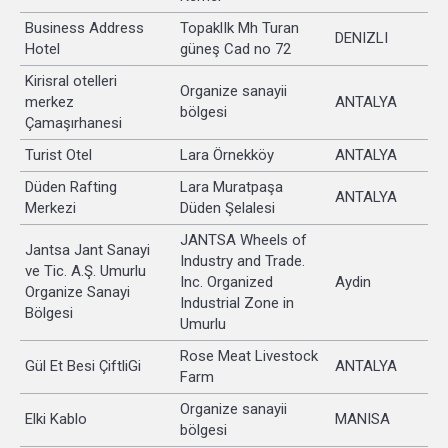
Business Address
TopaklIk Mh Turan
DENIZLI
Hotel
güneş Cad no 72
Kirisral otelleri
Organize sanayii
merkez
ANTALYA
bölgesi
Çamaşırhanesi
Turist Otel
Lara Örnekköy
ANTALYA
Düden Rafting
Lara Muratpaşa
ANTALYA
Merkezi
Düden Şelalesi
JANTSA Wheels of
Jantsa Jant Sanayi
Industry and Trade.
ve Tic. A.Ş. Umurlu
Inc. Organized
Aydin
Organize Sanayi
Industrial Zone in
Bölgesi
Umurlu
Rose Meat Livestock
Gül Et Besi ÇiftliGi
ANTALYA
Farm
Organize sanayii
Elki Kablo
MANISA
bölgesi