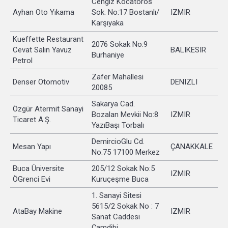
Cengiz Kocatoros
Ayhan Oto Yıkama
Sok. No:17 Bostanlı/
IZMIR
Karşıyaka
Kueffette Restaurant
2076 Sokak No:9
Cevat Salın Yavuz
BALIKESIR
Burhaniye
Petrol
Zafer Mahallesi
Denser Otomotiv
DENIZLI
20085
Sakarya Cad.
Özgür Atermit Sanayi
Bozalan Mevkii No:8
IZMIR
Ticaret A.Ş.
YazıBaşı Torbalı
DemircioGlu Cd.
Mesan Yapı
ÇANAKKALE
No:75 17100 Merkez
Buca Üniversite
205/12 Sokak No:5
IZMIR
ÖGrenci Evi
Kuruçeşme Buca
1. Sanayi Sitesi
5615/2 Sokak No : 7
AtaBay Makine
IZMIR
Sanat Caddesi
Çamdibi