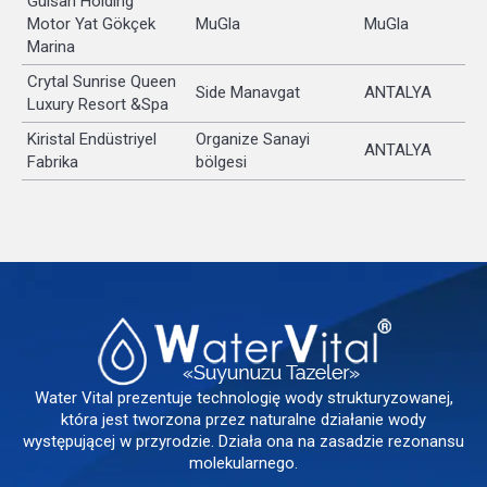
Gülsan Holding
Motor Yat Gökçek
MuGla
MuGla
Marina
Crytal Sunrise Queen
Side Manavgat
ANTALYA
Luxury Resort &Spa
Kiristal Endüstriyel
Organize Sanayi
ANTALYA
Fabrika
bölgesi
Water Vital prezentuje technologię wody strukturyzowanej,
która jest tworzona przez naturalne działanie wody
występującej w przyrodzie. Działa ona na zasadzie rezonansu
molekularnego.