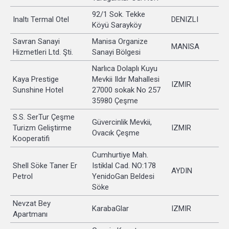
92/1 Sok. Tekke
Inaltı Termal Otel
DENIZLI
Köyü Sarayköy
Savran Sanayi
Manisa Organize
MANISA
Hizmetleri Ltd. Şti.
Sanayi Bölgesi
Narlıca Dolaplı Kuyu
Kaya Prestige
Mevkii Ildır Mahallesi
IZMIR
Sunshine Hotel
27000 sokak No 257
35980 Çeşme
S.S. SerTur Çeşme
Güvercinlik Mevkii,
Turizm Geliştirme
IZMIR
Ovacık Çeşme
Kooperatifi
Cumhurtiye Mah.
Shell Söke Taner Er
Istiklal Cad. NO:178
AYDIN
Petrol
YenidoGan Beldesi
Söke
Nevzat Bey
KarabaGlar
IZMIR
Apartmanı