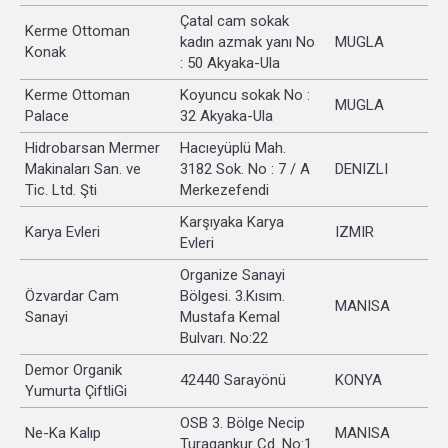
Çatal cam sokak
Kerme Ottoman
kadın azmak yanı No
MUGLA
Konak
: 50 Akyaka-Ula
Kerme Ottoman
Koyuncu sokak No :
MUGLA
Palace
32 Akyaka-Ula
Hidrobarsan Mermer
Hacıeyüplü Mah.
Makinaları San. ve
3182 Sok. No : 7 / A
DENIZLI
Tic. Ltd. Şti
Merkezefendi
Karşıyaka Karya
Karya Evleri
IZMIR
Evleri
Organize Sanayi
Özvardar Cam
Bölgesi. 3.Kısım.
MANISA
Sanayi
Mustafa Kemal
Bulvarı. No:22
Demor Organik
42440 Sarayönü
KONYA
Yumurta ÇiftliGi
OSB 3. Bölge Necip
Ne-Ka Kalıp
MANISA
Turagankur Cd. No:1