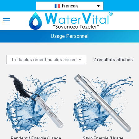
Français
Usage Personnel
Tri
2 résultats affichés
du
plu
réc
au
plu
an
Pendentif Énergie (Usage
Stylo Énergie (Usage