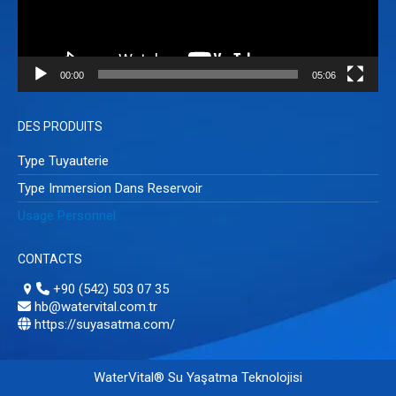
00:00
05:06
DES PRODUITS
Type Tuyauterie
Type Immersion Dans Reservoir
Usage Personnel
CONTACTS
+90 (542) 503 07 35
hb@watervital.com.tr
https://suyasatma.com/
WaterVital® Su Yaşatma Teknolojisi