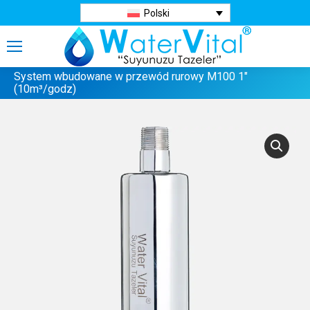
Polski
System wbudowane w przewód rurowy M100 1″
(10m³/godz)