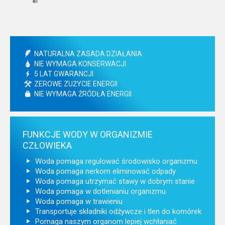
NATURALNA ZASADA DZIAŁANIA
NIE WYMAGA KONSERWACJI
5 LAT GWARANCJI
ZEROWE ZUŻYCIE ENERGII
NIE WYMAGA ŹRÓDŁA ENERGII
FUNKCJE WODY W ORGANIZMIE
CZŁOWIEKA
Woda pomaga regulować środowisko organizmu
Woda pomaga nerkom eliminować odpady
Woda pomaga utrzymać stawy w dobrym stanie
Woda pomaga w dotlenianiu organizmu
Woda pomaga w trawieniu
Transportuje składniki odżywcze i tlen do komórek
Pomaga naszym organom lepiej wchłaniać