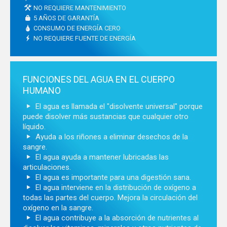
NO REQUIERE MANTENIMIENTO
5 AÑOS DE GARANTÍA
CONSUMO DE ENERGÍA CERO
NO REQUIERE FUENTE DE ENERGÍA
FUNCIONES DEL AGUA EN EL CUERPO
HUMANO
El agua es llamada el "disolvente universal" porque
puede disolver más sustancias que cualquier otro
líquido.
Ayuda a los riñones a eliminar desechos de la
sangre.
El agua ayuda a mantener lubricadas las
articulaciones.
El agua es importante para una digestión sana.
El agua interviene en la distribución de oxígeno a
todas las partes del cuerpo. Mejora la circulación del
oxígeno en la sangre.
El agua contribuye a la absorción de nutrientes al